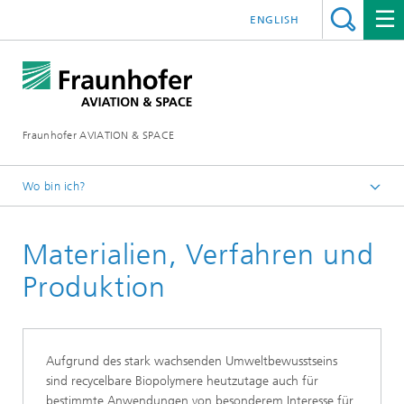
ENGLISH
Fraunhofer AVIATION & SPACE
Wo bin ich?
Startseite
Materialien, Verfahren und
Technologiefelder
Produktion
Aufgrund des stark wachsenden Umweltbewusstseins
sind recycelbare Biopolymere heutzutage auch für
bestimmte Anwendungen von besonderem Interesse für