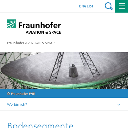
ENGLISH
Fraunhofer AVIATION & SPACE
© Fraunhofer FHR
Wo bin ich?
Startseite
Bodensegmente
Technologiefelder