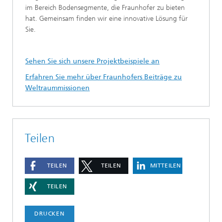
im Bereich Bodensegmente, die Fraunhofer zu bieten
hat. Gemeinsam finden wir eine innovative Lösung für
Sie.
Sehen Sie sich unsere Projektbeispiele an
Erfahren Sie mehr über Fraunhofers Beiträge zu
Weltraummissionen
Teilen
TEILEN
TEILEN
MITTEILEN
TEILEN
DRUCKEN