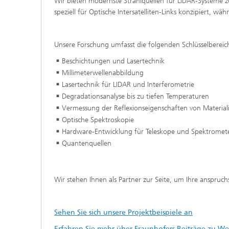
Wir bieten modernste Strahlquellen für LIDAR-Systeme 
speziell für Optische Intersatelliten-Links konzipiert, 
Unsere Forschung umfasst die folgenden Schlüsselbereic
Beschichtungen und Lasertechnik
Millimeterwellenabbildung
Lasertechnik für LIDAR und Interferometrie
Degradationsanalyse bis zu tiefen Temperaturen
Vermessung der Reflexionseigenschaften von Material
Optische Spektroskopie
Hardware-Entwicklung für Teleskope und Spektromet
Quantenquellen
Wir stehen Ihnen als Partner zur Seite, um Ihre anspru
Sehen Sie sich unsere Projektbeispiele an
Erfahren Sie mehr über Fraunhofers Beiträge zu W