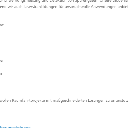
zur Entfernungsmessung und Detektion von Spurengasen. Unsere Diodenlas
während wir auch Laserstrahllötungen für anspruchsvolle Anwendungen anbie
he:
ien
er
chsvollen Raumfahrtprojekte mit maßgeschneiderten Lösungen zu unterstüt
eltraummissionen